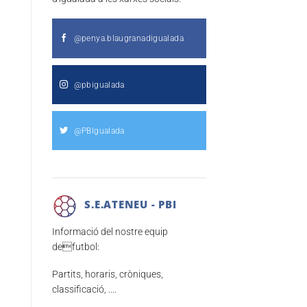
@penya.blaugranadigualada
@pbigualada
@PBIgualada
S.E.ATENEU - PBI
Informació del nostre equip
defutbol:
Partits, horaris, cròniques,
classificació, ....