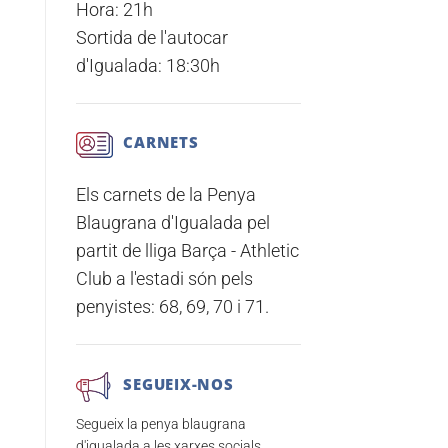
Hora:
21h
Sortida de l'autocar
d'Igualada:
18:30h
CARNETS
Els carnets de la Penya
Blaugrana d'Igualada pel
partit de lliga
Barça - Athletic
Club
a l'estadi són pels
penyistes:
68, 69, 70 i 71.
SEGUEIX-NOS
Segueix la penya blaugrana
d'igualada a les xarxes socials.