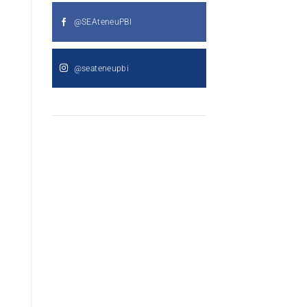
@SEAteneuPBI
@seateneupbi