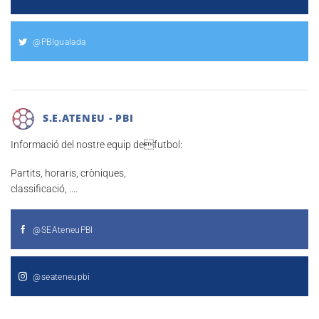
@PBIgualada
S.E.ATENEU - PBI
Informació del nostre equip defutbol:
Partits, horaris, cròniques,
classificació, ....
@SEAteneuPBI
@seateneupbi