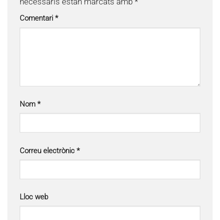
necessaris estan marcats amb
*
Comentari
*
Nom
*
Correu electrònic
*
Lloc web