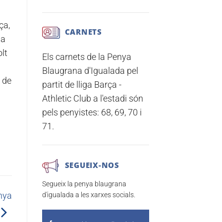
ça,
CARNETS
la
lt
Els carnets de la Penya
Blaugrana d'Igualada pel
 de
partit de lliga
Barça -
Athletic Club
a l'estadi són
pels penyistes:
68, 69, 70 i
71.
SEGUEIX-NOS
Segueix la penya blaugrana
nya
d'igualada a les xarxes socials.