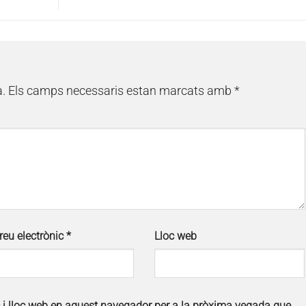
à.
Els camps necessaris estan marcats amb
*
reu electrònic
*
Lloc web
c i lloc web en aquest navegador per a la pròxima vegada que