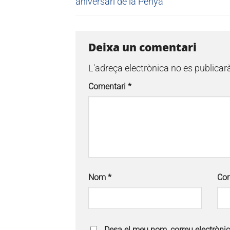
aniversari de la Penya
Deixa un comentari
L'adreça electrònica no es publicar
Comentari
*
Nom
*
Cor
Desa el meu nom, correu electròni