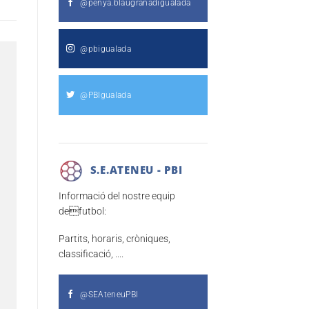
@penya.blaugranadigualada
@pbigualada
@PBIgualada
S.E.ATENEU - PBI
Informació del nostre equip
defutbol:
Partits, horaris, cròniques,
classificació, ....
@SEAteneuPBI