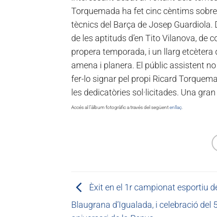
Torquemada ha fet cinc cèntims sobre el
tècnics del Barça de Josep Guardiola. D
de les aptituds d’en Tito Vilanova, de c
propera temporada, i un llarg etcètera
amena i planera. El públic assistent no 
fer-lo signar pel propi Ricard Torque
les dedicatòries sol·licitades. Una gran
Accés al l’àlbum fotogràfic a través del següent
enllaç
.
Èxit en el 1r campionat esportiu d
Blaugrana d’Igualada, i celebració del 