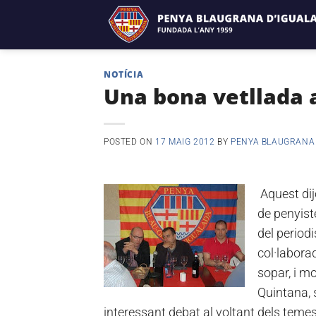
Skip
to
content
NOTÍCIA
Una bona vetllada
POSTED ON
17 MAIG 2012
BY
PENYA BLAUGRANA
Aquest dij
de penyist
del period
col·labora
sopar, i mo
Quintana, s
interessant debat al voltant dels teme