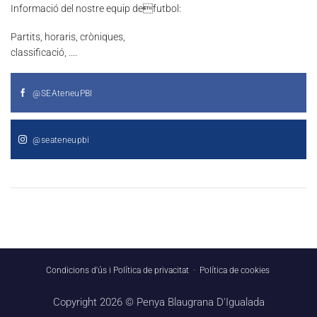
Informació del nostre equip defutbol:
Partits, horaris, cròniques,
classificació, ....
@SEAteneuPBI
@seateneupbi
Condicions d'ús i Política de privacitat
·
Política de cookies
Copyright 2026 ©
Penya Blaugrana D'Igualada