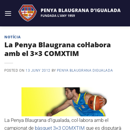
Skip
to
content
NOTÍCIA
La Penya Blaugrana col·labora
amb el 3×3 COMXTIM
POSTED ON
13 JUNY 2012
BY
PENYA BLAUGRANA DIGUALADA
La Penya Blaugrana d’Igualada, col·labora amb el
campionat de
bàsquet 3×3 COMXTIM
que es disputarà