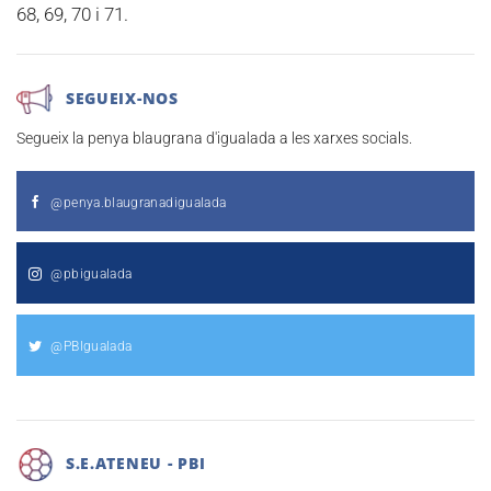
68, 69, 70 i 71.
SEGUEIX-NOS
Segueix la penya blaugrana d'igualada a les xarxes socials.
@penya.blaugranadigualada
@pbigualada
@PBIgualada
S.E.ATENEU - PBI