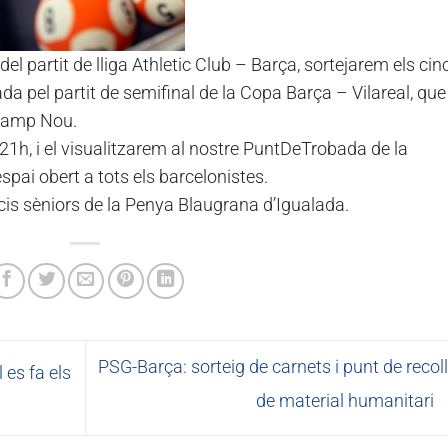
del partit de lliga Athletic Club – Barça, sortejarem els cin
a pel partit de semifinal de la Copa Barça – Vilareal, que
 Camp Nou.
s 21h, i el visualitzarem al nostre PuntDeTrobada de la
espai obert a tots els barcelonistes.
socis sèniors de la Penya Blaugrana d’Igualada.
PSG-Barça: sorteig de carnets i punt de recol
 es fa els
de material humanitari