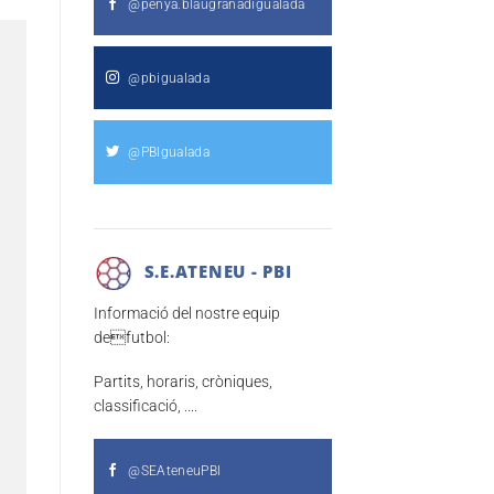
@penya.blaugranadigualada
@pbigualada
@PBIgualada
S.E.ATENEU - PBI
Informació del nostre equip
defutbol:
Partits, horaris, cròniques,
classificació, ....
@SEAteneuPBI