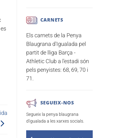
CARNETS
c
 es
Els carnets de la Penya
Blaugrana d'Igualada pel
partit de lliga
Barça -
Athletic Club
a l'estadi són
pels penyistes:
68, 69, 70 i
71.
SEGUEIX-NOS
lida
Segueix la penya blaugrana
d'igualada a les xarxes socials.