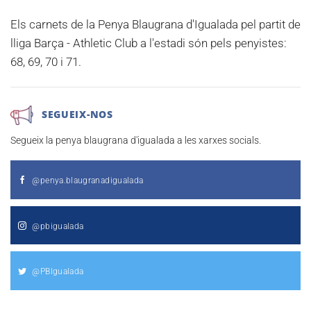
Els carnets de la Penya Blaugrana d'Igualada pel partit de
lliga
Barça - Athletic Club
a l'estadi són pels penyistes:
68, 69, 70 i 71.
SEGUEIX-NOS
Segueix la penya blaugrana d'igualada a les xarxes socials.
@penya.blaugranadigualada
@pbigualada
@PBIgualada