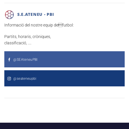
S.E.ATENEU - PBI
Informació del nostre equip defutbol:
Partits, horaris, cròniques,
classificació, ....
@SEAteneuPBI
@seateneupbi