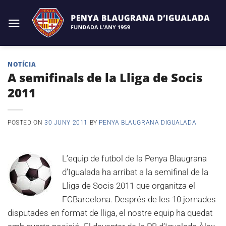
Skip
to
content
NOTÍCIA
A semifinals de la Lliga de Socis
2011
POSTED ON
30 JUNY 2011
BY
PENYA BLAUGRANA DIGUALADA
L’equip de futbol de la Penya Blaugrana
d’Igualada ha arribat a la semifinal de la
Lliga de Socis 2011 que organitza el
FCBarcelona. Després de les 10 jornades
disputades en format de lliga, el nostre equip ha quedat