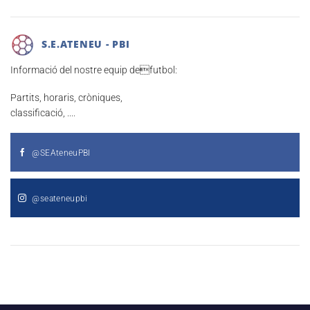
S.E.ATENEU - PBI
Informació del nostre equip defutbol:
Partits, horaris, cròniques,
classificació, ....
@SEAteneuPBI
@seateneupbi