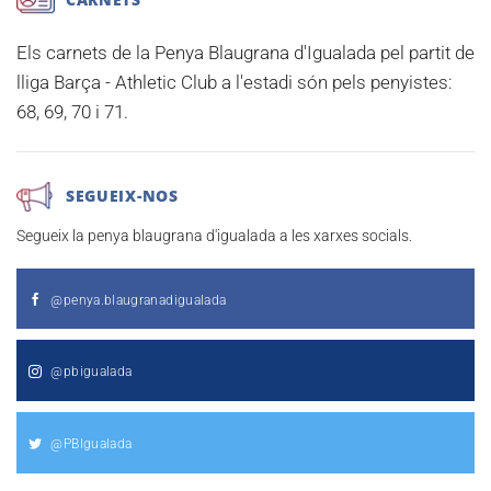
Els carnets de la Penya Blaugrana d'Igualada pel partit de
lliga
Barça - Athletic Club
a l'estadi són pels penyistes:
68, 69, 70 i 71.
SEGUEIX-NOS
Segueix la penya blaugrana d'igualada a les xarxes socials.
@penya.blaugranadigualada
@pbigualada
@PBIgualada