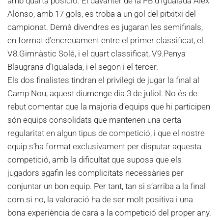
amb quarta posició. El davanter de la PB d’Igualada Àlex
Alonso, amb 17 gols, es troba a un gol del pitxitxi del
campionat. Demà divendres es jugaran les semifinals,
en format d’encreuament entre el primer classificat, el
V8.Gimnàstic Solé, i el quart classificat, V9.Penya
Blaugrana d’Igualada, i el segon i el tercer.
Els dos finalistes tindran el privilegi de jugar la final al
Camp Nou, aquest diumenge dia 3 de juliol. No és de
rebut comentar que la majoria d’equips que hi participen
són equips consolidats que mantenen una certa
regularitat en algun tipus de competició, i que el nostre
equip s’ha format exclusivament per disputar aquesta
competició, amb la dificultat que suposa que els
jugadors agafin les complicitats necessàries per
conjuntar un bon equip. Per tant, tan si s’arriba a la final
com si no, la valoració ha de ser molt positiva i una
bona experiència de cara a la competició del proper any.